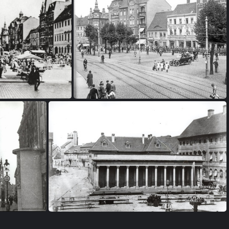
03
FI 3b-0004
7
FI 3b-0008