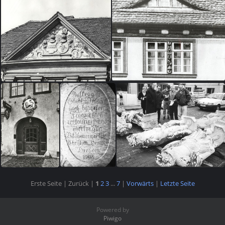
Erste Seite |
Zurück |
1
2
3
...
7
|
Vorwärts
|
Letzte Seite
Powered by
Piwigo