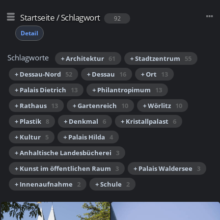
Startseite
/
Schlagwort
92
Detail
Schlagworte
+ Architektur
61
+ Stadtzentrum
55
+ Dessau-Nord
52
+ Dessau
16
+ Ort
13
+ Palais Dietrich
13
+ Philantropimum
13
+ Rathaus
13
+ Gartenreich
10
+ Wörlitz
10
+ Plastik
8
+ Denkmal
6
+ Kristallpalast
6
+ Kultur
5
+ Palais Hilda
4
+ Anhaltische Landesbücherei
3
+ Kunst im öffentlichen Raum
3
+ Palais Waldersee
3
+ Innenaufnahme
2
+ Schule
2