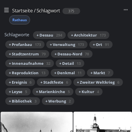
Startseite
/
Schlagwort
375
Rathaus
Schlagworte
+ Dessau
294
+ Architektur
173
+ Profanbau
173
+ Verwaltung
173
+ Ort
91
+ Stadtzentrum
79
+ Dessau-Nord
78
+ Innenaufnahme
32
+ Detail
13
+ Reproduktion
13
+ Denkmal
11
+ Markt
7
+ Ereignis
6
+ Stadtfeste
6
+ Zweiter Weltkrieg
6
+ Leyse
5
+ Marienkirche
5
+ Kultur
4
+ Bibliothek
3
+ Werbung
2