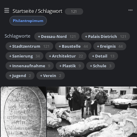
Startseite
/
Schlagwort
121
Philantropimum
Schlagworte
+ Dessau-Nord
121
+ Palais Dietrich
121
+ Stadtzentrum
121
+ Baustelle
44
+ Ereignis
44
+ Sanierung
34
+ Architektur
22
+ Detail
13
+ Innenaufnahme
9
+ Plastik
9
+ Schule
3
+ Jugend
2
+ Verein
2