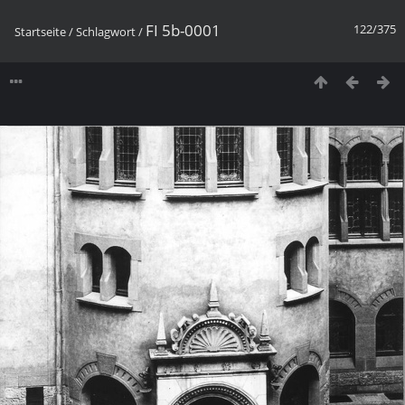
FI 5b-0001
122/375
Startseite
/
Schlagwort
/