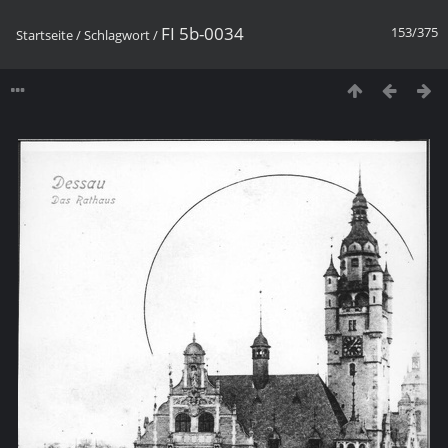
FI 5b-0034
153/375
Startseite
/
Schlagwort
/