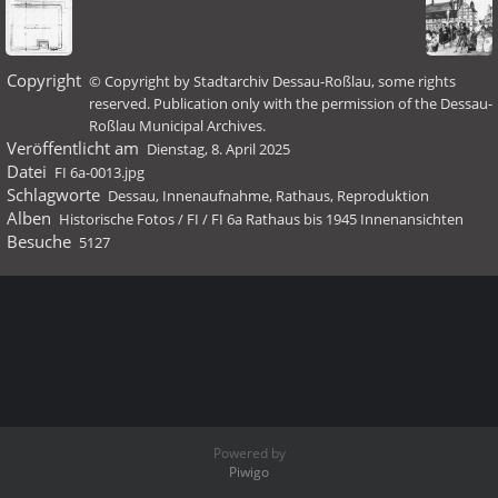
Copyright
© Copyright by Stadtarchiv Dessau-Roßlau, some rights
reserved. Publication only with the permission of the Dessau-
Roßlau Municipal Archives.
Veröffentlicht am
Dienstag, 8. April 2025
Datei
FI 6a-0013.jpg
Schlagworte
Dessau
,
Innenaufnahme
,
Rathaus
,
Reproduktion
Alben
Historische Fotos
/
FI
/
FI 6a Rathaus bis 1945 Innenansichten
Besuche
5127
Powered by
Piwigo