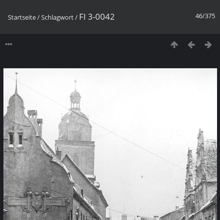
FI 3-0042
46/375
Startseite
/
Schlagwort
/