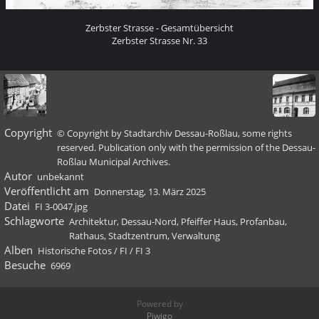
Zerbster Strasse - Gesamtübersicht
Zerbster Strasse Nr. 33
Copyright
© Copyright by Stadtarchiv Dessau-Roßlau, some rights
reserved. Publication only with the permission of the Dessau-
Roßlau Municipal Archives.
Autor
unbekannt
Veröffentlicht am
Donnerstag, 13. März 2025
Datei
FI 3-0047.jpg
Schlagworte
Architektur
,
Dessau-Nord
,
Pfeiffer Haus
,
Profanbau
,
Rathaus
,
Stadtzentrum
,
Verwaltung
Alben
Historische Fotos
/
FI
/
FI 3
Besuche
6969
Powered by
Piwigo