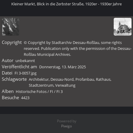
Kleiner Markt, Blick in die Zerbster Straße, 1920er - 1930er Jahre
Copyright
© Copyright by Stadtarchiv Dessau-Roßlau, some rights
reserved. Publication only with the permission of the Dessau-
Roßlau Municipal Archives.
Autor
unbekannt
Veröffentlicht am
Donnerstag, 13. März 2025
Datei
FI 3-0057.jpg
Schlagworte
Architektur
,
Dessau-Nord
,
Profanbau
,
Rathaus
,
Stadtzentrum
,
Verwaltung
Alben
Historische Fotos
/
FI
/
FI 3
Besuche
4423
Powered by
Piwigo