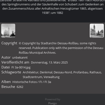
Zerbster Straße mit Rathaus und Jubeldenkmal; "Erbaut 1867 nach Abbruch
des Springbrunnens und der Säulenhalle von Schubert zum Gedenken an
den Zusammenschluss aller Anhaltischen Herzogtümer 1865, abgerissen
1938"; um 1882
Copyright
© Copyright by Stadtarchiv Dessau-Roßlau, some rights
reserved. Publication only with the permission of the Dessau-
Roßlau Municipal Archives.
Autor
unbekannt
Veröffentlicht am
Donnerstag, 13. März 2025
Datei
FI 3a-0014.jpg
Schlagworte
Architektur
,
Denkmal
,
Dessau-Nord
,
Profanbau
,
Rathaus
,
Stadtzentrum
,
Verwaltung
Alben
Historische Fotos
/
FI
/
FI 3a
Besuche
6262
Powered by
Piwigo