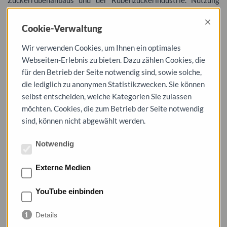
Zuckerrübenanbaus und der Rübenzuckerindustrie. Nutzung
von Archivalien, Fotos und Literatur.
×
Cookie-Verwaltung
Themen Klassen 9/10
Wir verwenden Cookies, um Ihnen ein optimales
Webseiten-Erlebnis zu bieten. Dazu zählen Cookies, die
Kompetenzschwerpunkt: Charakter
für den Betrieb der Seite notwendig sind, sowie solche,
und Folgen des Ersten Weltkrieges
die lediglich zu anonymen Statistikzwecken. Sie können
selbst entscheiden, welche Kategorien Sie zulassen
möchten. Cookies, die zum Betrieb der Seite notwendig
Themen:
sind, können nicht abgewählt werden.
Schule und Schüler im Ersten Weltkrieg am Beispiel Dessaus;
Geschichte zum Handeln einer Person im Ersten Weltkrieg
Notwendig
Angebot des Stadtarchivs zum Thema: Archivführung, Arbeit
der Schüler im Benutzerraum des Stadtarchiv.
Externe Medien
Kompetenzschwerpunkt: Herrschaft,
Ausgrenzung, Verfolgung und Alltag in
YouTube einbinden
der nationalsozialistischen Diktatur
Details