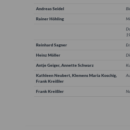
Andreas Seidel
Bi
Rainer Höhling
Me
Do
19
Reinhard Sagner
Er
Heinz Möller
Di
Antje Geiger, Annette Schwarz
Ku
Kathleen Neubert, Klemens Maria Koschig,
Au
Frank Kreißler
Frank Kreißler
Na