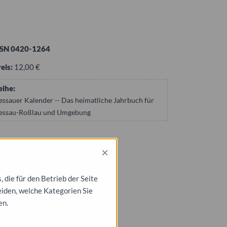
SSN 0420-1264
eis:
12,00 €
eihe:
ssauer Kalender -- Das heimatliche Jahrbuch für
essau-Roßlau und Umgebung
×
die für den Betrieb der Seite
eiden, welche Kategorien Sie
en.