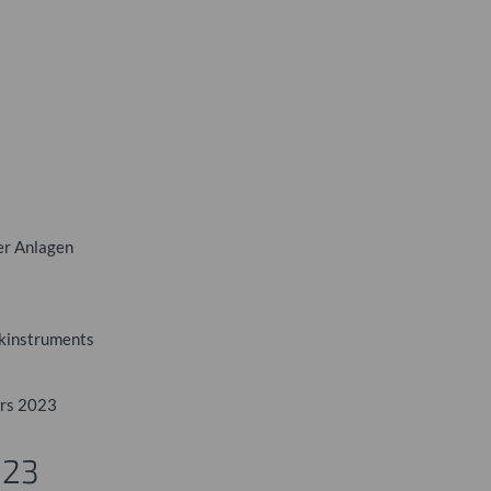
zer Anlagen
ikinstruments
ers 2023
023