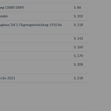
ündung (1888/1889)
S. 86
zenden
S. 102
ugbaus Teil 1: Flugzeugentwicklung 1910 bis
S. 118
S. 142
S. 160
S. 170
S. 208
vs für 2021
S. 218