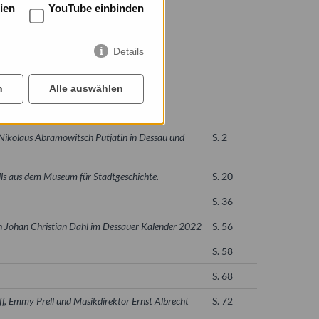
ien
YouTube einbinden
Details
n
Alle auswählen
 Nikolaus Abramowitsch Putjatin in Dessau und
S. 2
lls aus dem Museum für Stadtgeschichte.
S. 20
S. 36
n Johan Christian Dahl im Dessauer Kalender 2022
S. 56
S. 58
S. 68
f, Emmy Prell und Musikdirektor Ernst Albrecht
S. 72