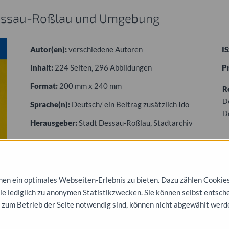
 Dessau-Roßlau und Umgebung
Autor(en):
verschiedene Autoren
I
Inhalt:
224 Seiten, 296 Abbildungen
Pr
Format:
200 mm x 240 mm
R
De
Sprache(n):
Deutsch/ ein Beitrag zusätzlich Ido
D
Herausgeber:
Stadt Dessau-Roßlau, Stadtarchiv
Ort und Jahr:
Dessau-Roßlau 2022
n ein optimales Webseiten-Erlebnis zu bieten. Dazu zählen Cookies, 
die lediglich zu anonymen Statistikzwecken. Sie können selbst entsch
 zum Betrieb der Seite notwendig sind, können nicht abgewählt werd