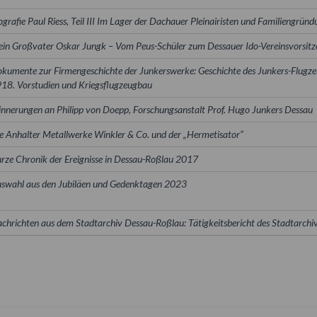
ografie Paul Riess, Teil III Im Lager der Dachauer Pleinairisten und Familiengr
in Großvater Oskar Jungk – Vom Peus-Schüler zum Dessauer Ido-Vereinsvorsit
kumente zur Firmengeschichte der Junkerswerke: Geschichte des Junkers-Flugze
18. Vorstudien und Kriegsflugzeugbau
innerungen an Philipp von Doepp, Forschungsanstalt Prof. Hugo Junkers Dessau
e Anhalter Metallwerke Winkler & Co. und der „Hermetisator”
rze Chronik der Ereignisse in Dessau-Roßlau 2017
swahl aus den Jubiläen und Gedenktagen 2023
chrichten aus dem Stadtarchiv Dessau-Roßlau: Tätigkeitsbericht des Stadtarchi