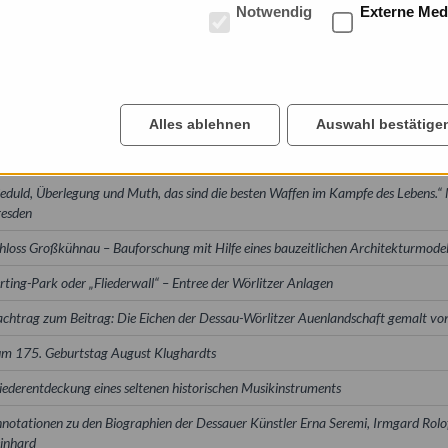
Notwendig
Externe Med
Alles ablehnen
Auswahl bestätige
eduld, Überlegung und Muth, das sind die besten Waffen im Kampfe des Lebens.“
esden
hloss Großkühnau – Bauforschung mit Hilfe eines bauzeitlichen Architekturmode
rting-Park oder „Fliederwall“ – Entree der Wörlitzer Anlagen
chtrag zum Beitrag: Die Eichen der Dessau-Wörlitzer Auenlandschaft gemalt vo
m 175. Geburtstag August Klughardts
ederentdeckung eines seltenen historischen Musikinstruments
notationen zu den Biographien der Dessauer Künstler Erna Seremi, Irmgard Rolof
inhard