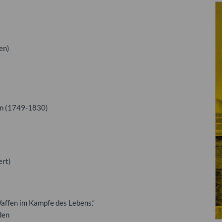
en)
in (1749-1830)
ert)
Waffen im Kampfe des Lebens.“
den