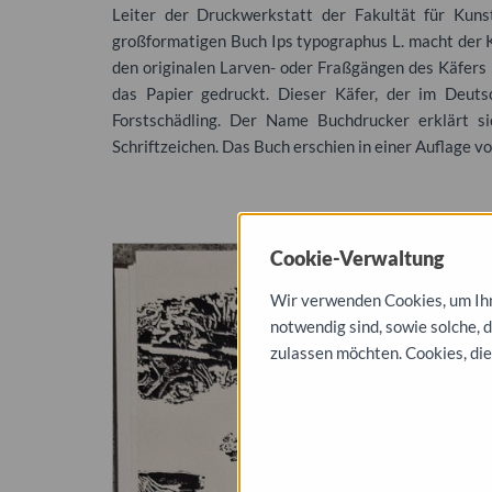
Leiter der Druckwerkstatt der Fakultät für Kun
großformatigen Buch Ips typographus L. macht der K
den originalen Larven- oder Fraßgängen des Käfers
das Papier gedruckt. Dieser Käfer, der im Deuts
Forstschädling. Der Name Buchdrucker erklärt si
Schriftzeichen. Das Buch erschien in einer Auflage 
Cookie-Verwaltung
Wir verwenden Cookies, um Ihne
notwendig sind, sowie solche, 
zulassen möchten. Cookies, die