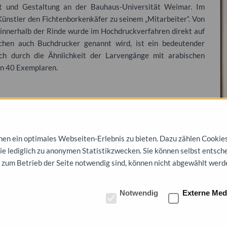
st und Gestaltung an der Bauhaus-Universität Weimar. Im
ünstler den Fichtenborkenkäfer zu seinem „Mitarbeiter“. Von
 innerhalb der Rinde wurde im Hochdruckverfahren direkt auf
chen auch Buchdrucker genannt wird, ist ein bedeutender
ch durch die Ähnlichkeit der Larvengänge mit arabischen
von 40 Exemplaren.
S
L
n ein optimales Webseiten-Erlebnis zu bieten. Dazu zählen Cookies, 
Pe
die lediglich zu anonymen Statistikzwecken. Sie können selbst entsch
S
 zum Betrieb der Seite notwendig sind, können nicht abgewählt werd
S
Notwendig
Externe Med