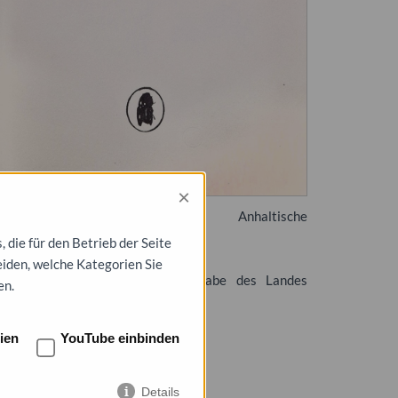
×
tadtarchiv Dessau-Roßlau, Anhaltische
andesbücherei Dessau
die für den Betrieb der Seite
ter Heckwolf: Ips typographus L.
eiden, welche Kategorien Sie
ignatur: KB 2002 C 983 (Leihgabe des Landes
en.
achsen-Anhalt)
ien
YouTube einbinden
Details