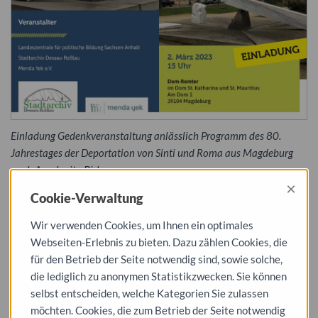
Einladung Gedenkveranstaltung anlässlich Programm des 80.
Jahrestages der Deportation von Sinti und Roma aus Magdeburg
nach Auschwitz-Birkenau
×
Cookie-Verwaltung
Gedenken anlässlich Programm des
80. Jahrestages der Deportation von
Wir verwenden Cookies, um Ihnen ein optimales
Webseiten-Erlebnis zu bieten. Dazu zählen Cookies, die
Sinti und Roma aus Magdeburg nach
für den Betrieb der Seite notwendig sind, sowie solche,
Auschwitz-Birkenau
die lediglich zu anonymen Statistikzwecken. Sie können
selbst entscheiden, welche Kategorien Sie zulassen
Mehr als 300 Menschen, die den Minderheiten der Sinti und
möchten. Cookies, die zum Betrieb der Seite notwendig